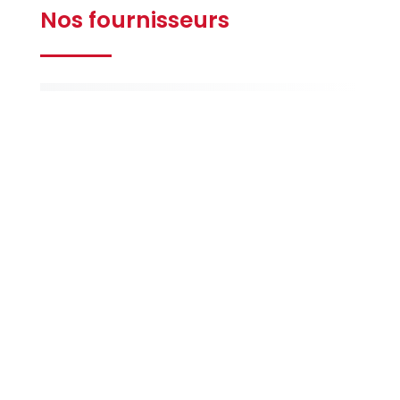
Nos fournisseurs
Gilbert
Ferrières
La Maison
de la Peinture