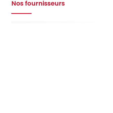
Nos fournisseurs
Gilbert
Ferrières
La Maison
de la Peinture