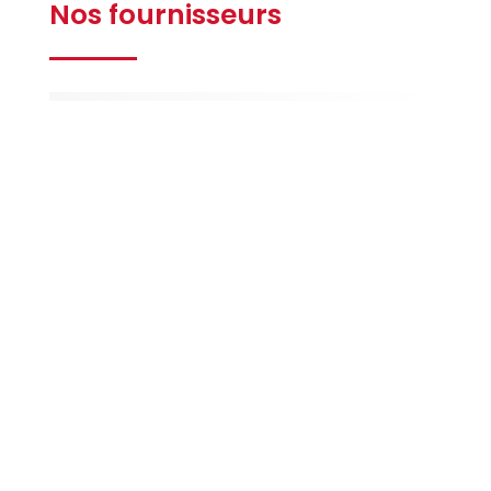
Nos fournisseurs
Gilbert
Ferrières
La Maison
de la Peinture