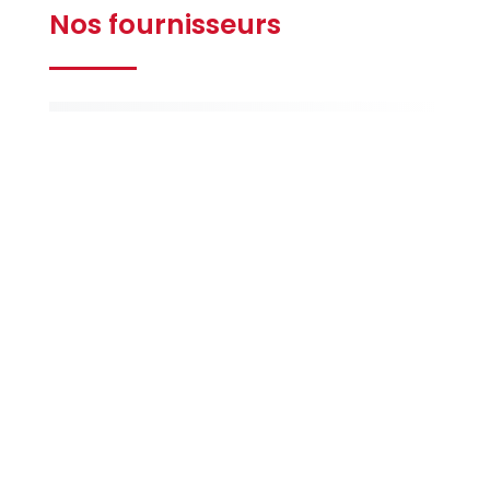
Nos fournisseurs
Gilbert
Ferrières
La Maison
de la Peinture