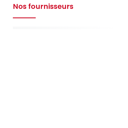
Nos fournisseurs
Gilbert
Ferrières
La Maison
de la Peinture