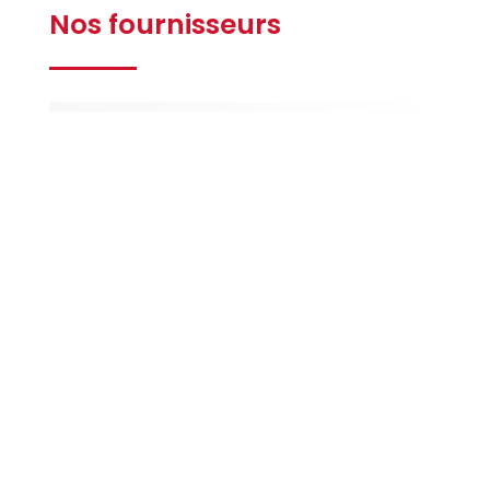
Nos fournisseurs
Gilbert
Ferrières
La Maison
de la Peinture