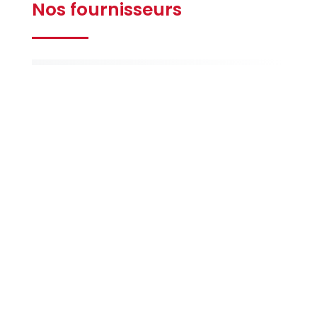
Nos fournisseurs
Gilbert
Ferrières
La Maison
de la Peinture