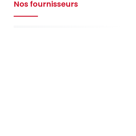
Nos fournisseurs
Gilbert
Ferrières
La Maison
de la Peinture